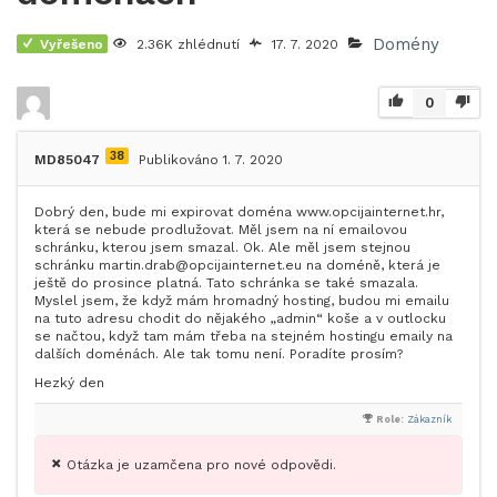
Domény
Vyřešeno
2.36K zhlédnutí
17. 7. 2020
0
38
MD85047
Publikováno 1. 7. 2020
Dobrý den, bude mi expirovat doména www.opcijainternet.hr,
která se nebude prodlužovat. Měl jsem na ní emailovou
schránku, kterou jsem smazal. Ok. Ale měl jsem stejnou
schránku martin.drab@opcijainternet.eu na doméně, která je
ještě do prosince platná. Tato schránka se také smazala.
Myslel jsem, že když mám hromadný hosting, budou mi emailu
na tuto adresu chodit do nějakého „admin“ koše a v outlocku
se načtou, když tam mám třeba na stejném hostingu emaily na
dalších doménách. Ale tak tomu není. Poradíte prosím?
Hezký den
Role:
Zákazník
Otázka je uzamčena pro nové odpovědi.