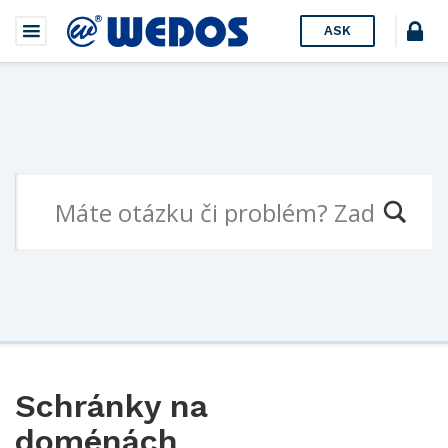
ASK
Schránky na
doménách