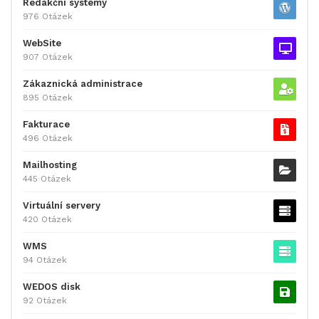
Redakční systémy
976 Otázek
WebSite
907 Otázek
Zákaznická administrace
895 Otázek
Fakturace
496 Otázek
Mailhosting
445 Otázek
Virtuální servery
420 Otázek
WMS
94 Otázek
WEDOS disk
92 Otázek