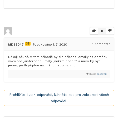
0
38
1
Komentář
MD85047
Publikováno 1. 7. 2020
Děkuji pěkně. V tom případě by ale příchozí emaily na doménu
www.opcijainternet.eu měly „někam chodit“ a mělo by být
jedno, jestli přijdou na jméno nebo na info….
Role:
Zákazník
Prohlížíte 1 ze 4 odpovědí, klikněte zde pro zobrazení všech
odpovědí.