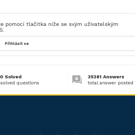
te pomocí tlačítka níže se svým uživatelským
S.
0 Solved
35381 Answers
 solved questions
total answer posted