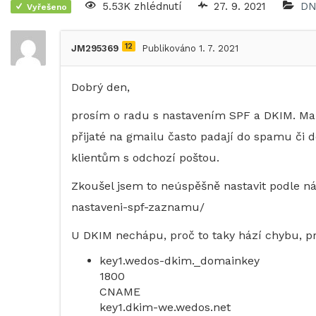
5.53K zhlédnutí
27. 9. 2021
DN
Vyřešeno
12
JM295369
Publikováno 1. 7. 2021
Dobrý den,
prosím o radu s nastavením SPF a DKIM. Mai
přijaté na gmailu často padají do spamu či 
klientům s odchozí poštou.
Zkoušel jsem to neúspěšně nastavit podle n
nastaveni-spf-zaznamu/
U DKIM nechápu, proč to taky hází chybu, p
key1.wedos-dkim._domainkey
1800
CNAME
key1.dkim-we.wedos.net