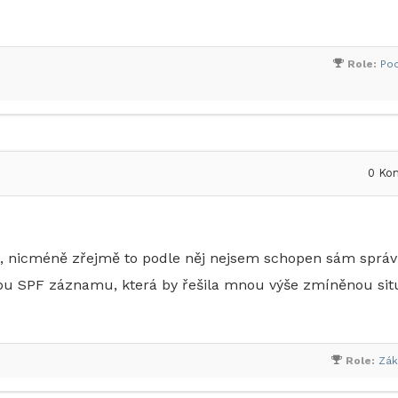
Role:
Po
0
Kom
), nicméně zřejmě to podle něj nejsem schopen sám sprá
bu SPF záznamu, která by řešila mnou výše zmíněnou sit
Role:
Zák