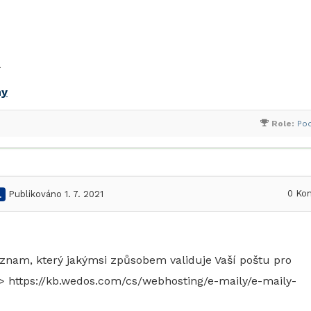
l
my
Role:
Po
0
Kom
.
Publikováno 1. 7. 2021
 záznam, který jakýmsi způsobem validuje Vaší poštu pro
> https://kb.wedos.com/cs/webhosting/e-maily/e-maily-