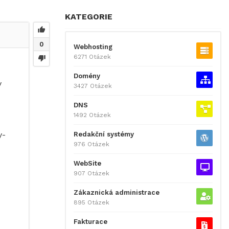
KATEGORIE
0
Webhosting
6271 Otázek
Domény
y
3427 Otázek
DNS
1492 Otázek
y-
Redakční systémy
976 Otázek
WebSite
907 Otázek
Zákaznická administrace
895 Otázek
Fakturace