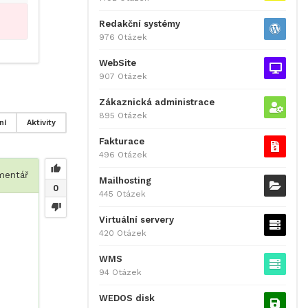
Redakční systémy
976 Otázek
WebSite
907 Otázek
Zákaznická administrace
895 Otázek
ní
Aktivity
Fakturace
496 Otázek
entář
Mailhosting
0
445 Otázek
Virtuální servery
420 Otázek
WMS
94 Otázek
WEDOS disk