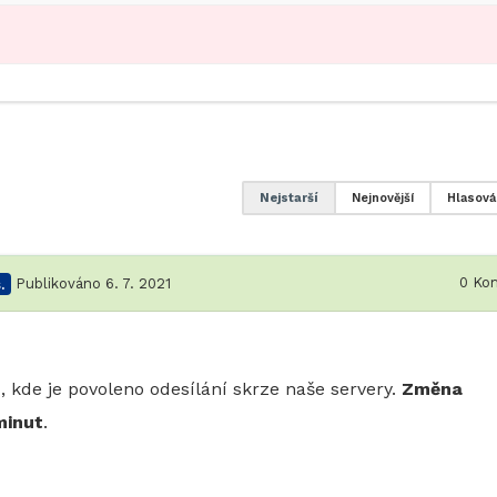
Nejstarší
Nejnovější
Hlasová
0
Kom
.
Publikováno 6. 7. 2021
 kde je povoleno odesílání skrze naše servery.
Změna
minut
.