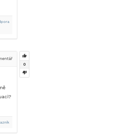
dpora
entář
0
vně
uaci?
azník