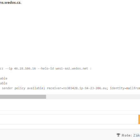
Role:
Zák