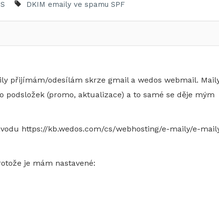
S
DKIM
emaily ve spamu
SPF
ly přijímám/odesílám skrze gmail a wedos webmail. Mail
do podsložek (promo, aktualizace) a to samé se děje mým
ávodu https://kb.wedos.com/cs/webhosting/e-maily/e-mail
rotože je mám nastavené: