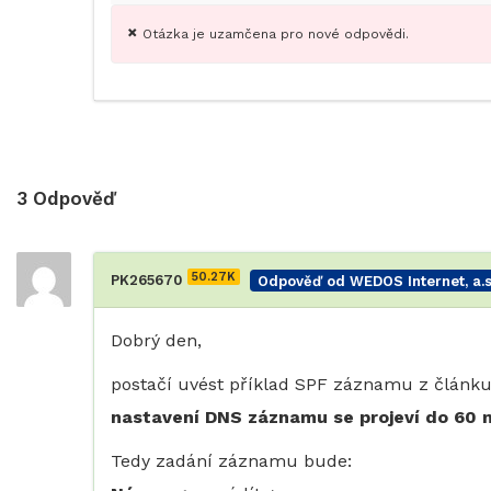
Otázka je uzamčena pro nové odpovědi.
3
Odpověď
50.27K
PK265670
Odpověď od WEDOS Internet, a.s
Dobrý den,
postačí uvést příklad SPF záznamu z článku,
nastavení DNS záznamu
se projeví do
60 
Tedy zadání záznamu bude: