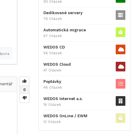
92 Otázek
Dedikované servery
76 Otázek
Automatická migrace
67 Otázek
WEDOS CD
58 Otázek
dpora
WEDOS Cloud
47 Otázek
Poptávky
entář
46 Otázek
0
WEDOS Internet a.s.
18 Otázek
WEDOS OnLine / EWM
12 Otázek