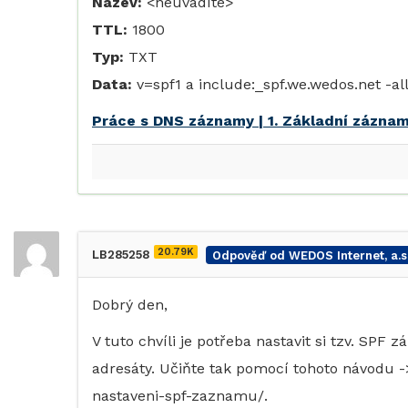
Název:
<neuvádíte>
TTL:
1800
Typ:
TXT
Data:
v=spf1 a include:_spf.we.wedos.net -al
Práce s DNS záznamy | 1. Základní zázna
20.79K
LB285258
Odpověď od WEDOS Internet, a.s
Dobrý den,
V tuto chvíli je potřeba nastavit si tzv. SPF
adresáty. Učiňte tak pomocí tohoto návodu -
nastaveni-spf-zaznamu/.