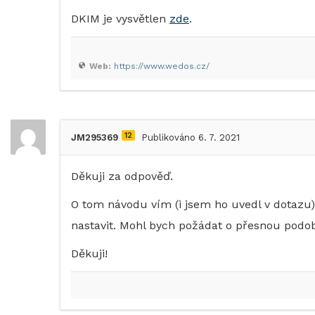
DKIM je vysvětlen
zde
.
Web:
https://www.wedos.cz/
12
JM295369
Publikováno 6. 7. 2021
Děkuji za odpověď.
O tom návodu vím (i jsem ho uvedl v dotazu
nastavit. Mohl bych požádat o přesnou podo
Děkuji!