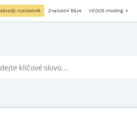
Návody rozcestník
Znalostní Báze
VEDOS Hosting