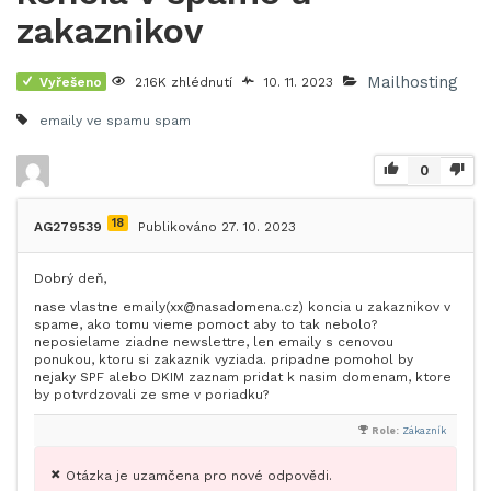
zakaznikov
Mailhosting
Vyřešeno
2.16K zhlédnutí
10. 11. 2023
emaily ve spamu
spam
0
18
AG279539
Publikováno 27. 10. 2023
Dobrý deň,
nase vlastne emaily(xx@nasadomena.cz) koncia u zakaznikov v
spame, ako tomu vieme pomoct aby to tak nebolo?
neposielame ziadne newslettre, len emaily s cenovou
ponukou, ktoru si zakaznik vyziada. pripadne pomohol by
nejaky SPF alebo DKIM zaznam pridat k nasim domenam, ktore
by potvrdzovali ze sme v poriadku?
Role:
Zákazník
Otázka je uzamčena pro nové odpovědi.