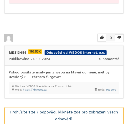
0
150.53K
MB313456
Odpověď od WEDOS Internet, a.s.
Publikováno 27. 10. 2023
0
Komentář
Pokud posíláte maily jen z webu na hlavní doméně, měl by
uvedený SPF záznam fungovat.
Vizitka:
VEDOS Specialista na Znalostní bázi
Web:
https://kb.vedos.cz
Role:
Podpora
Prohlížíte 1 ze 7 odpovědí, klikněte zde pro zobrazení všech
odpovědí.