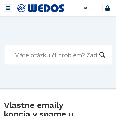
ASK
Vlastne emaily
koncia v spame u